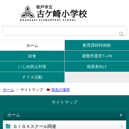
教育課程特例校
ホーム
給食
避難所運営ﾏﾆｭｱﾙ
いじめ防止対策
保護者向け
ＰＴＡ活動
ホーム
サイトマップ:
現在の場所
サイトマップ
ホーム
ＧＩＧＡスクール関連