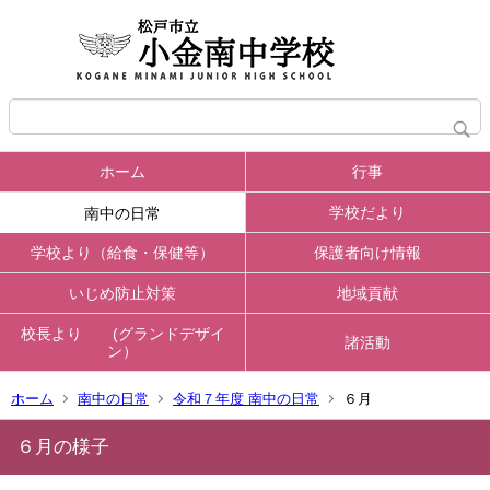
ホーム
行事
学校だより
南中の日常
学校より（給食・保健等）
保護者向け情報
いじめ防止対策
地域貢献
校長より (グランドデザイ
諸活動
ン）
ホーム
南中の日常
令和７年度 南中の日常
６月
６月の様子