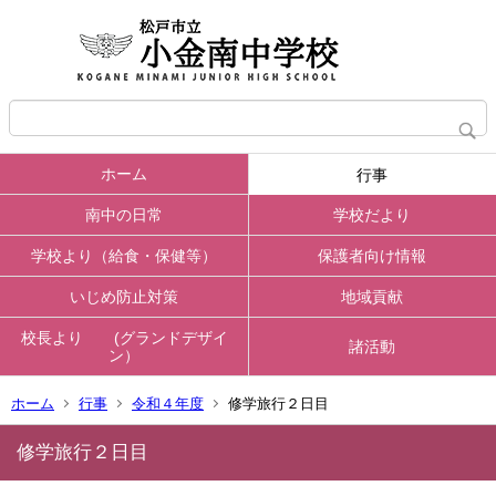
ホーム
行事
南中の日常
学校だより
学校より（給食・保健等）
保護者向け情報
いじめ防止対策
地域貢献
校長より (グランドデザイ
諸活動
ン）
ホーム
行事
令和４年度
修学旅行２日目
修学旅行２日目