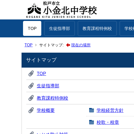
TOP
生徒指導部
教育課程特例校
学校
TOP
サイトマップ:
現在の場所
サイトマップ
TOP
生徒指導部
教育課程特例校
学校概要
学校経営方針
校歌・校章