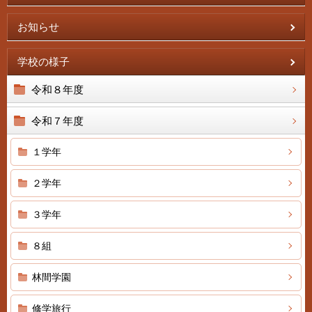
お知らせ
学校の様子
令和８年度
令和７年度
１学年
２学年
３学年
８組
林間学園
修学旅行