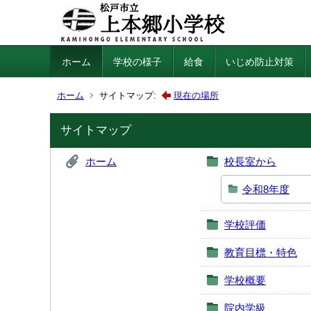
ホーム
学校の様子
給食
いじめ防止対策
ホーム
サイトマップ:
現在の場所
サイトマップ
ホーム
校長室から
令和8年度
学校評価
教育目標・特色
学校概要
院内学級