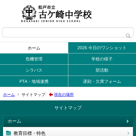
2026 今日のワンショット
ホーム
危機管理
学校の様子
シラバス
部活動
PTA・地域連携
遅刻・欠席フォーム
ホーム
サイトマップ:
現在の場所
サイトマップ
ホーム
教育目標・特色