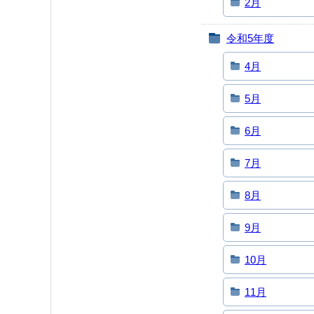
2月
令和5年度
4月
5月
6月
7月
8月
9月
10月
11月