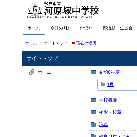
ホーム
今日の1枚
お便り
部活動・生徒会
ホーム
サイトマップ:
現在の場所
サイトマップ
ホーム
令和8年度
4月
学校概要
校歌・校章
沿革
教育目標・特色