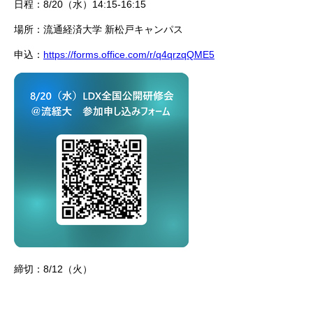
日程：8/20（水）14:15-16:15
場所：流通経済大学 新松戸キャンパス
申込：
https://forms.office.com/r/q4qrzqQME5
締切：8/12（火）